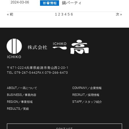
2024-03-06
鍋パーティ
新着情報
« 前
1
2
3
4
5
6
次 »
〒671-2224
兵庫県姫路市青山西2-20-1
TEL:079-267-5442
FAX:079-266-6473
ABOUT
COMPANY
／一高について
／企業情報
BUSINESS
RECRUIT
／事業
内容
／採用情報
REGION
STAFF
／
事業領域
／スタッフ紹介
RESULTS
／実績