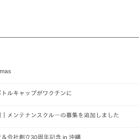
'mas
ボトルキャップがワクチンに
報｜メンテナンスクルーの募集を追加しました
＆会社創立30周年記念 in 沖縄