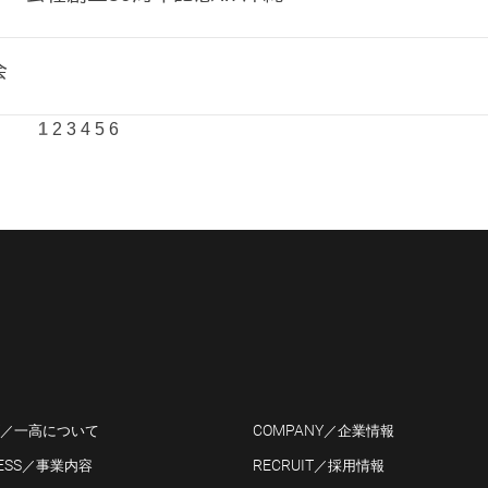
会
1
2
3
4
5
6
COMPANY
／一高について
／企業情報
ESS
RECRUIT
／事業
内容
／採用情報