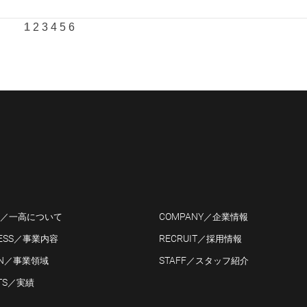
1
2
3
4
5
6
COMPANY
／一高について
／企業情報
ESS
RECRUIT
／事業
内容
／採用情報
N
STAFF
／
事業領域
／スタッフ紹介
TS
／実績